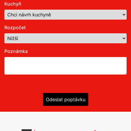
Kuchyň
Rozpočet
Poznámka
Odeslat poptávku