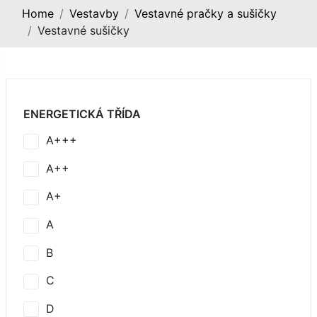
Home
Vestavby
Vestavné pračky a sušičky
Vestavné sušičky
ENERGETICKÁ TŘÍDA
A+++
A++
A+
A
B
C
D